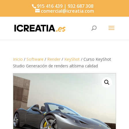
915 416 439 | 932 687 308
comercial@icreatia.com
Búsqueda
de
productos
Inicio
/
Software
/
Render
/
KeyShot
/ Curso KeyShot
Studio Generación de renders altísima calidad