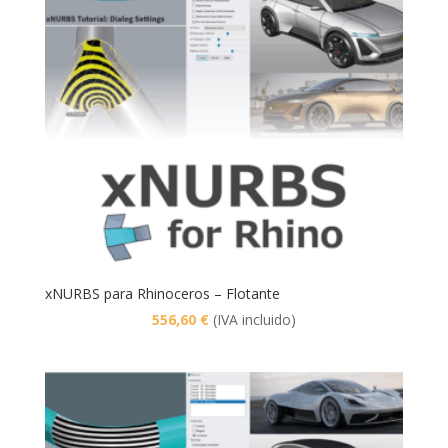
xNURBS para Rhinoceros – Flotante
556,60
€
(IVA incluido)