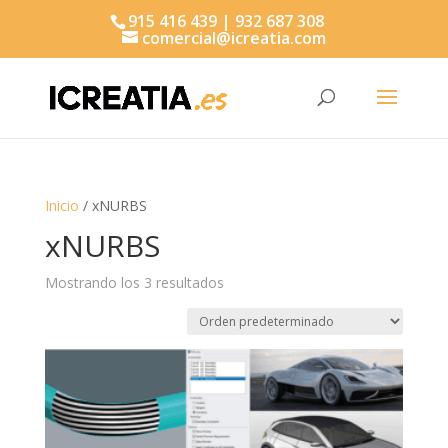
915 416 439 | 932 687 308
comercial@icreatia.com
Búsqueda
de
productos
Inicio
/ xNURBS
xNURBS
Mostrando los 3 resultados