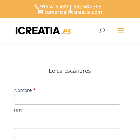
915 416 439 | 932 687 308
comercial@icreatia.com
Búsqueda
de
productos
Leica Escáneres
Leica
Nombre
*
First