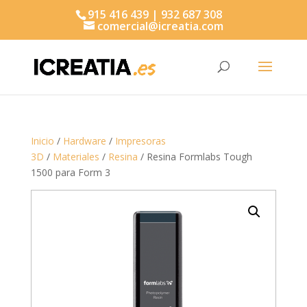
915 416 439 | 932 687 308
comercial@icreatia.com
Búsqueda
de
productos
Inicio
/
Hardware
/
Impresoras
3D
/
Materiales
/
Resina
/ Resina Formlabs Tough
1500 para Form 3