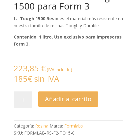
1500 para Form 3
La
Tough 1500 Resin
es el material más resistente en
nuestra familia de resinas Tough y Durable.
Contenido: 1 litro. Uso exclusivo para impresoras
Form 3.
223,85
€
(IVA incluido)
185€ sin IVA
Resina
Añadir al carrito
Formlabs
Tough
1500
para
Categoría:
Resina
Marca:
Formlabs
Form
SKU: FORMLAB-RS-F2-TO15-0
3