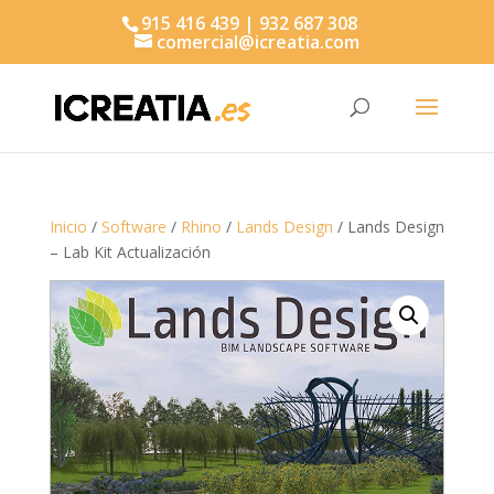
915 416 439 | 932 687 308
comercial@icreatia.com
Búsqueda
de
productos
Inicio
/
Software
/
Rhino
/
Lands Design
/ Lands Design
– Lab Kit Actualización