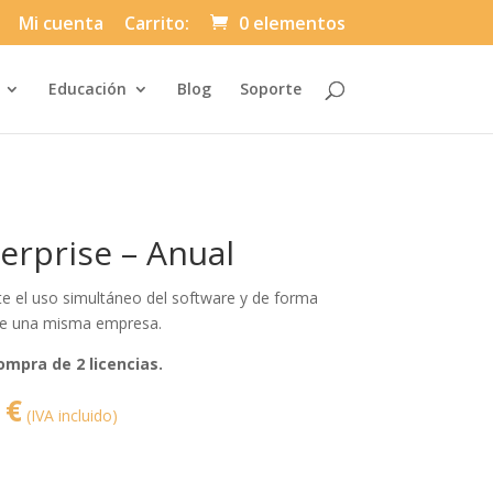
Mi cuenta
Carrito:
0 elementos
Automatically
Educación
Blog
Soporte
Hierarchic
Categories
in
Menu
-
Version
2.1.0
|
Author:
erprise – Anual
Atakan
Au
|
Docs:
te el uso simultáneo del software y de forma
https://atakanau.blogspot.com/2021/01
category-
 de una misma empresa.
menu-
wp-
ompra de 2 licencias.
plugin.html
|
Active
El
7
€
Theme:
(IVA incluido)
precio
Divi-
Asuni
l
actual
Child
Theme
es:
(asuni-