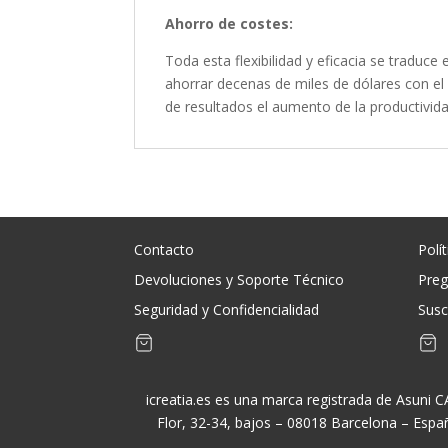
Ahorro de costes:
Toda esta flexibilidad y eficacia se trad
ahorrar decenas de miles de dólares con el 
de resultados el aumento de la productivida
Contacto
Polí
Devoluciones y Soporte Técnico
Preg
Seguridad y Confidencialidad
Susc
icreatia.es es una marca registrada de Asuni 
Flor, 32-34, bajos – 08018 Barcelona – Espa