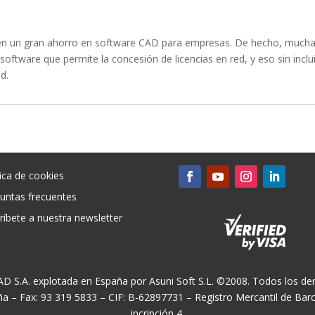
uce en un gran ahorro en software CAD para empresas. De hecho, muc
software que permite la concesión de licencias en red, y eso sin incl
d.
tica de cookies
untas frecuentes
ríbete a nuestra newsletter
CAD S.A. explotada en España por Asuni Soft S.L. ©2008. Todos los der
ña – Fax: 93 319 5833 – CIF: B-62897731 – Registro Mercantil de Ba
incripción 4.