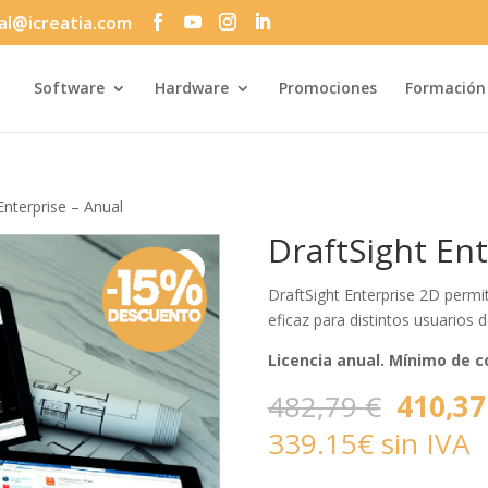
al@icreatia.com
Búsqueda
de
productos
Software
Hardware
Promociones
Formación
Enterprise – Anual
DraftSight Ent
DraftSight Enterprise 2D permi
eficaz para distintos usuarios
Licencia anual. Mínimo de c
El
482,79
€
410,3
precio
339.15€ sin IVA
origina
era: