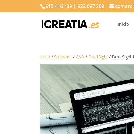
915 416 439 | 932 687 308
comerci
Inicio
Inicio
/
Software
/
CAD
/
DraftSight
/ DraftSight 