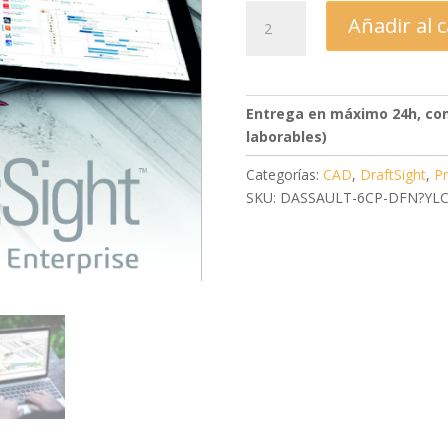
482,79
DraftSight
Añadir al c
Enterprise
-
Anual
cantidad
Entrega en máximo 24h, com
laborables)
Categorías:
CAD
,
DraftSight
,
P
SKU: DASSAULT-6CP-DFN?YL