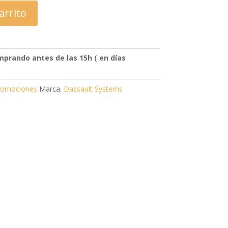
 €.
410,37 €.
divi-
arrito
child)
|
Tema
padre:
Divi
(Divi)
prando antes de las 15h ( en días
romociones
Marca:
Dassault Systems
C