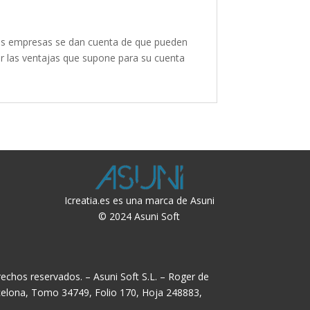
has empresas se dan cuenta de que pueden
uir las ventajas que supone para su cuenta
Icreatia.es es una marca de Asuni
© 2024 Asuni Soft
echos reservados. – Asuni Soft S.L. – Roger de
rcelona, Tomo 34749, Folio 170, Hoja 248883,