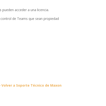
divi-
child)
|
os pueden acceder a una licencia.
Tema
padre:
de control de Teams que sean propiedad
Divi
(Divi)
 Volver a Soporte Técnico de Maxon