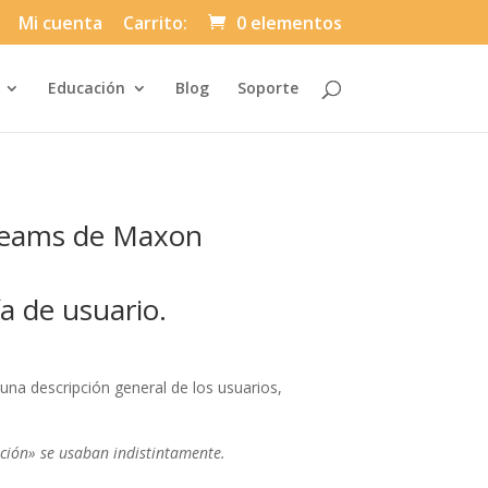
Mi cuenta
Carrito:
0 elementos
Automatically
Educación
Blog
Soporte
Hierarchic
Categories
in
Menu
-
Version
2.1.0
|
Author:
 Teams de Maxon
Atakan
Au
|
Docs:
https://atakanau.blogspot.com/2021/01
a de usuario.
category-
menu-
wp-
plugin.html
|
na descripción general de los usuarios,
Active
Theme:
Divi-
Asuni
Child
ción» se usaban indistintamente.
Theme
(asuni-